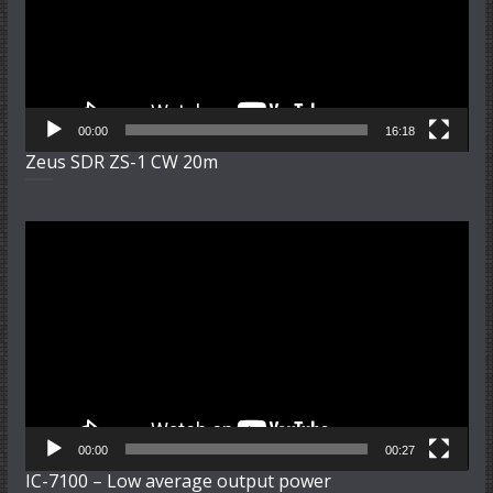
00:00
16:18
Zeus SDR ZS-1 CW 20m
Video-
Player
00:00
00:27
IC-7100 – Low average output power