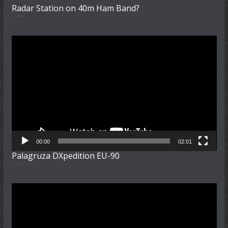
Radar Station on 40m Ham Band?
Video-
Player
00:00
02:01
Palagruza DXpedition EU-90
Video-
Player