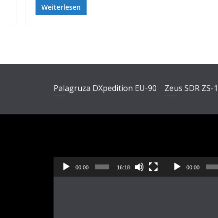
Weiterlesen
Palagruza DXpedition EU-90
Zeus SDR ZS-
Video-
Video-
Player
Player
00:00
16:18
00:00