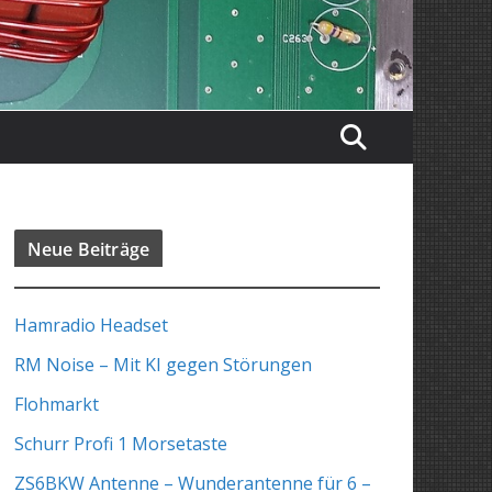
Neue Beiträge
Hamradio Headset
RM Noise – Mit KI gegen Störungen
Flohmarkt
Schurr Profi 1 Morsetaste
ZS6BKW Antenne – Wunderantenne für 6 –