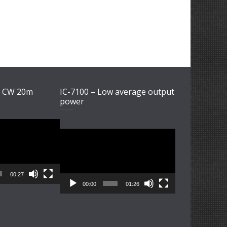
1 CW 20m
IC-7100 – Low average output
power
Video-
Player
00:27
00:00
01:26