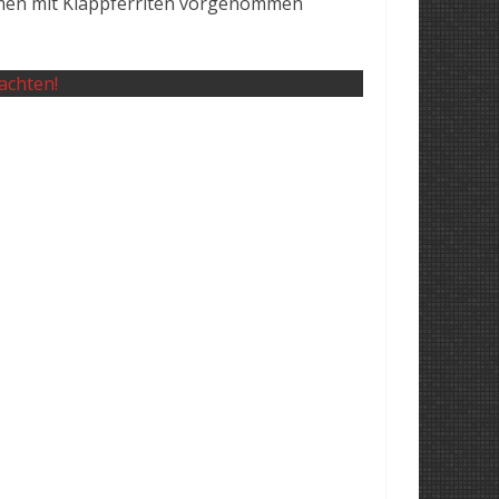
nahmen mit Klappferriten vorgenommen
achten!