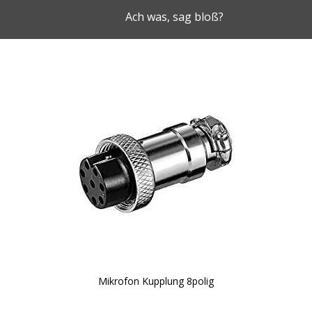
Ach was, sag bloß?
Mikrofon Kupplung 8polig