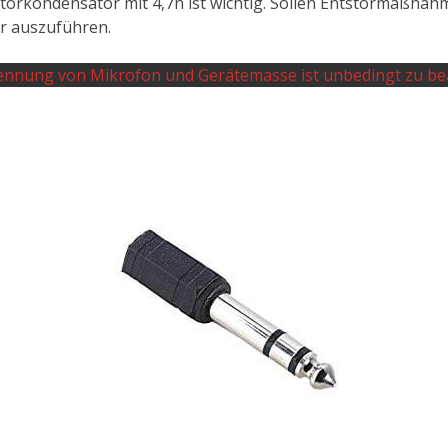
ntstörkondensator mit 4,7n ist wichtig. Sollen Entstörmaß
er auszuführen.
ennung von Mikrofon und Gerätemasse ist unbedingt zu be