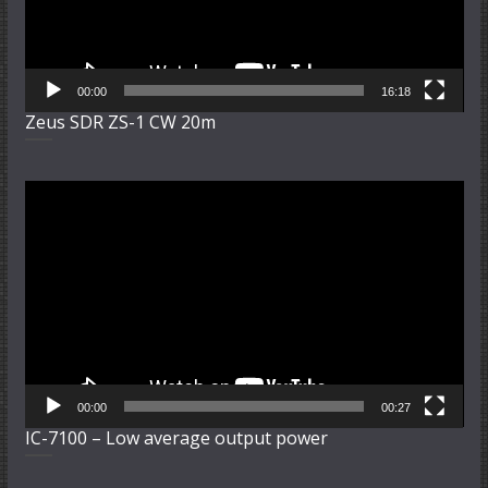
00:00
16:18
Zeus SDR ZS-1 CW 20m
Video-
Player
00:00
00:27
IC-7100 – Low average output power