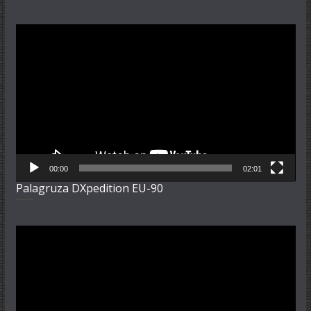
Video-
Player
00:00
02:01
Palagruza DXpedition EU-90
Video-
Player