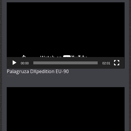
Video-
Player
00:00
02:01
Palagruza DXpedition EU-90
Video-
Player