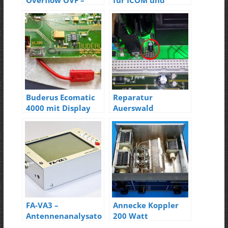
Overflow OVF –
für ICOM und
Ham Radio 2017
YAESU Transceiver
Buderus Ecomatic
Reparatur
4000 mit Display
Auerswald
Fehler
Commander Basic
FA-VA3 –
Annecke Koppler
Antennenanalysato
200 Watt
r