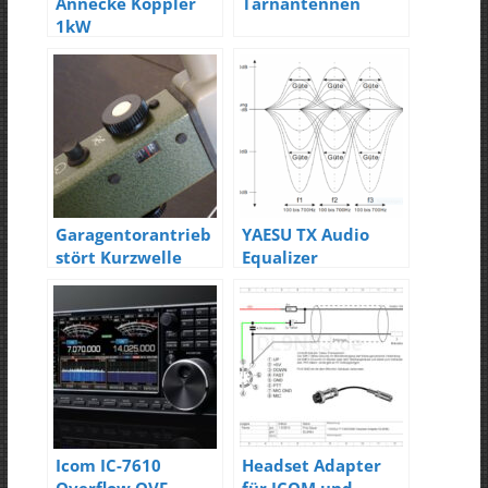
Annecke Koppler
Tarnantennen
1kW
Garagentorantrieb
YAESU TX Audio
stört Kurzwelle
Equalizer
Icom IC-7610
Headset Adapter