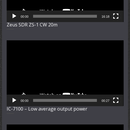
00:00
16:18
Zeus SDR ZS-1 CW 20m
Video-
Player
00:00
00:27
IC-7100 – Low average output power
Video-