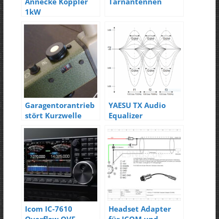
Annecke Koppler
Tarnantennen
1kW
Garagentorantrieb
YAESU TX Audio
stört Kurzwelle
Equalizer
Icom IC-7610
Headset Adapter