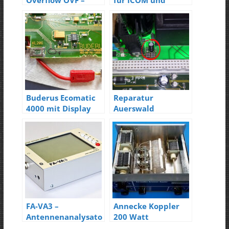
Overflow OVF –
für ICOM und
Ham Radio 2017
YAESU Transceiver
Buderus Ecomatic
Reparatur
4000 mit Display
Auerswald
Fehler
Commander Basic
FA-VA3 –
Annecke Koppler
Antennenanalysato
200 Watt
r