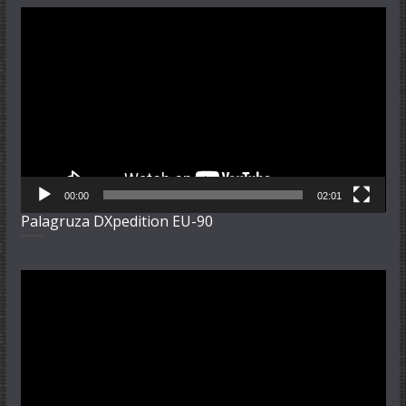
Video-
Player
00:00
02:01
Palagruza DXpedition EU-90
Video-
Player