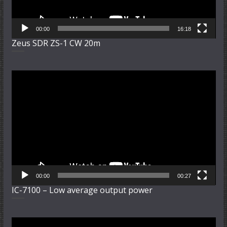
00:00
16:18
Zeus SDR ZS-1 CW 20m
Video-
Player
00:00
00:27
IC-7100 – Low average output power
Video-