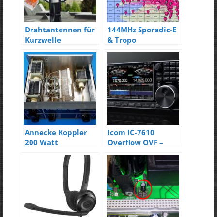
Drahtantennen für
144MHz Sporadic-E
Kurzwelle
& Tropo
Annecke Koppler
Icom IC-7610
200 Watt
Overflow OVF –
Ham Radio 2017