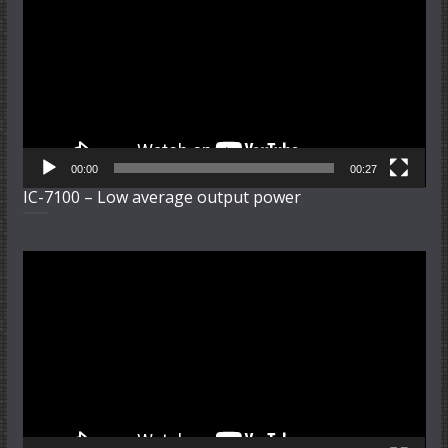
00:00
00:27
IC-7100 – Low average output power
Video-
Player