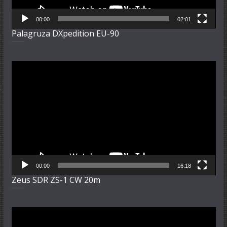
00:00
02:01
Palagruza DXpedition EU-90
Video-
Player
00:00
16:18
Zeus SDR ZS-1 CW 20m
Video-
Player