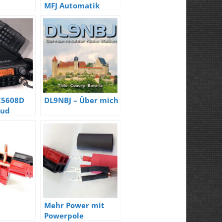
MFJ Automatik
Tuner
C5608D
DL9NBJ – Über mich
aud
dio
Mehr Power mit
Powerpole