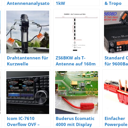
Antennenanalysato
1kW
& Tropo
r
Drahtantennen für
ZS6BKW als T-
Standard 
Kurzwelle
Antenne auf 160m
für 9600B
Packet-Ra
Icom IC-7610
Buderus Ecomatic
Einfacher
Overflow OVF –
4000 mit Display
Powerpole