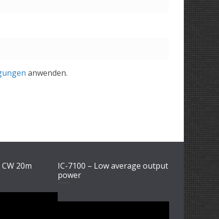
gungen
anwenden.
1 CW 20m
IC-7100 – Low average output
power
Video-
Player