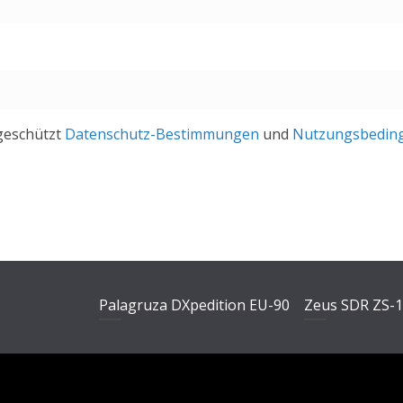
geschützt
Datenschutz-Bestimmungen
und
Nutzungsbedin
Palagruza DXpedition EU-90
Zeus SDR ZS-
Video-
Video-
Player
Player