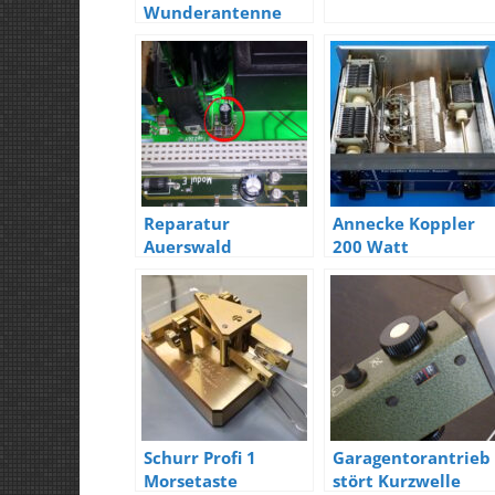
Wunderantenne
für 6 – 10 Bänder
Reparatur
Annecke Koppler
Auerswald
200 Watt
Commander Basic
Schurr Profi 1
Garagentorantrieb
Morsetaste
stört Kurzwelle