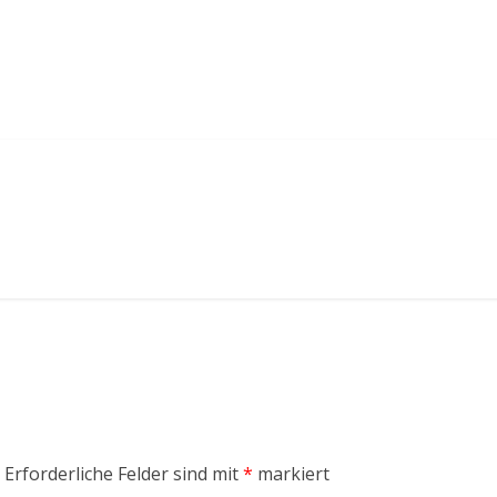
Ham Radio 2017
Fehler
Verteiler
Erforderliche Felder sind mit
*
markiert