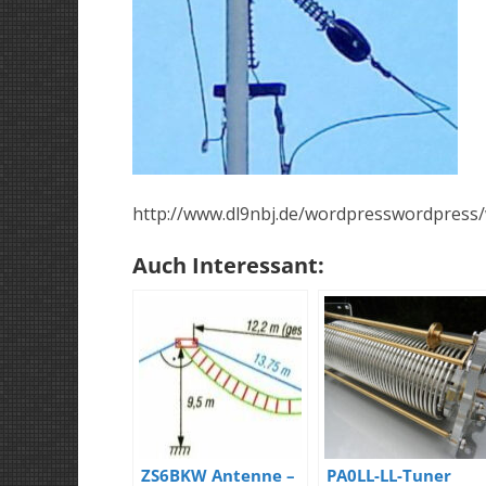
http://www.dl9nbj.de/wordpresswordpress/
Auch Interessant:
ZS6BKW Antenne –
PA0LL-LL-Tuner