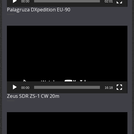
00:00
02:01
Palagruza DXpedition EU-90
Video-
Player
00:00
16:18
Zeus SDR ZS-1 CW 20m
Video-
Player