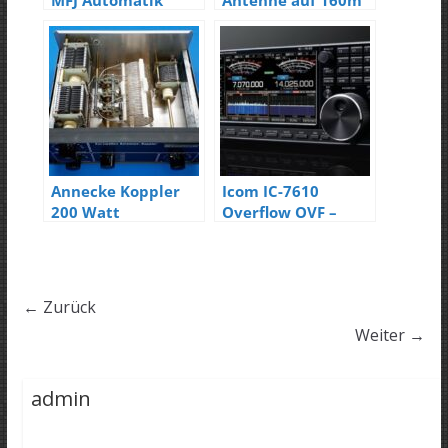
MFJ Automatik
Antenne auf 160m
Tuner
Annecke Koppler
Icom IC-7610
200 Watt
Overflow OVF –
Ham Radio 2017
← Zurück
Weiter →
admin