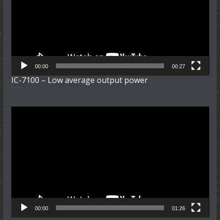
00:00
00:27
IC-7100 – Low average output power
Video-
Player
00:00
01:26