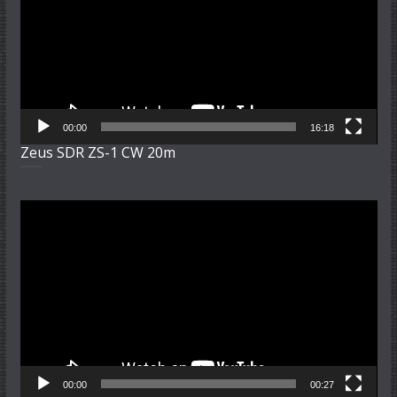
00:00
16:18
Zeus SDR ZS-1 CW 20m
Video-
Player
00:00
00:27