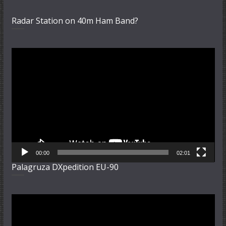
Radar Station on 40m Ham Band?
Video-
Player
00:00
02:01
Palagruza DXpedition EU-90
Video-
Player