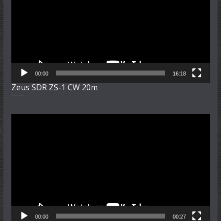
00:00
16:18
Zeus SDR ZS-1 CW 20m
Video-
Player
00:00
00:27