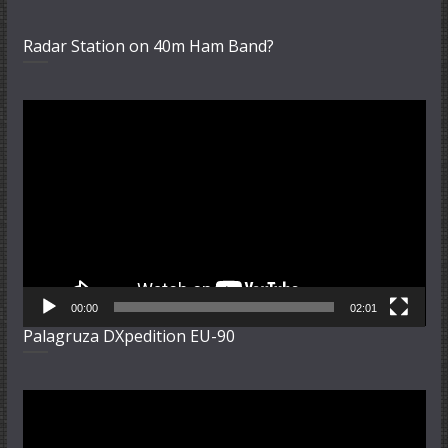
Radar Station on 40m Ham Band?
Video-
Player
00:00
02:01
Palagruza DXpedition EU-90
Video-
Player