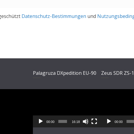
geschützt
Datenschutz-Bestimmungen
und
Nutzungsbedin
Palagruza DXpedition EU-90
Zeus SDR ZS-
Video-
Video-
Player
Player
00:00
16:18
00:00