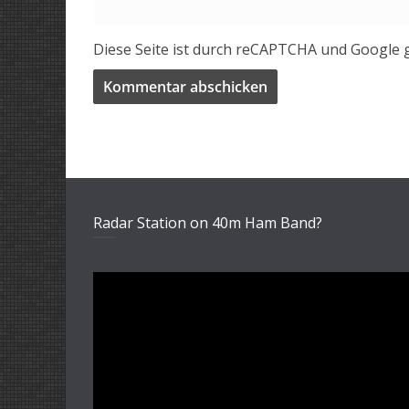
Diese Seite ist durch reCAPTCHA und Google 
Radar Station on 40m Ham Band?
Video-
Player