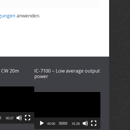
gungen
anwenden.
1 CW 20m
IC-7100 – Low average output
power
Video-
Player
00:27
00:00
01:26