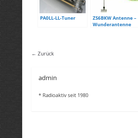
PA0LL-LL-Tuner
ZS6BKW Antenne –
Wunderantenne
für 6 – 10 Bänder
← Zurück
admin
* Radioaktiv seit 1980