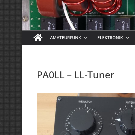
AMATEURFUNK
ELEKTRONIK
PA0LL – LL-Tuner