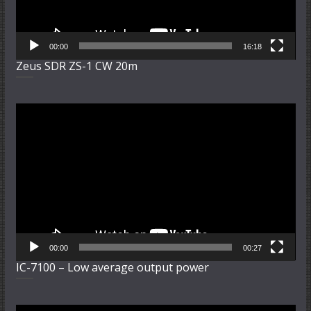
00:00
16:18
Zeus SDR ZS-1 CW 20m
Video-
Player
00:00
00:27
IC-7100 – Low average output power