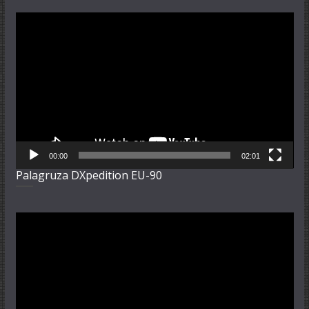
Video-
Player
00:00
02:01
Palagruza DXpedition EU-90
Video-
Player