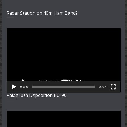
Radar Station on 40m Ham Band?
Video-
Player
00:00
02:01
Palagruza DXpedition EU-90
Video-
Player