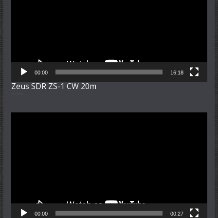
00:00
16:18
Zeus SDR ZS-1 CW 20m
Video-
Player
00:00
00:27