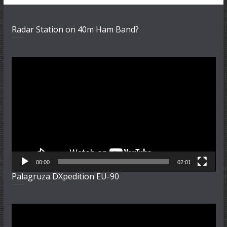
Radar Station on 40m Ham Band?
Video-
Player
00:00
02:01
Palagruza DXpedition EU-90
Video-
Player