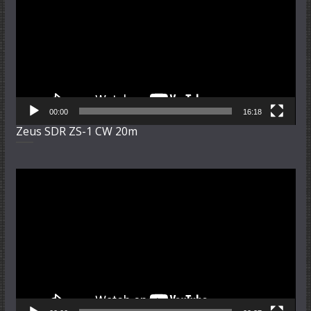
00:00
16:18
Zeus SDR ZS-1 CW 20m
Video-
Player