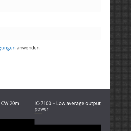
gungen
anwenden.
1 CW 20m
IC-7100 – Low average output
power
Video-