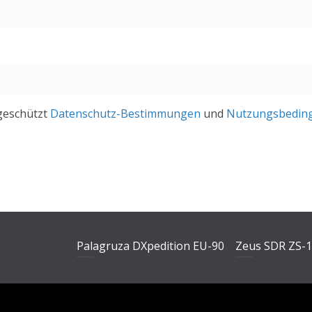
geschützt
Datenschutz-Bestimmungen
und
Nutzungsbedin
Palagruza DXpedition EU-90
Zeus SDR ZS-
Video-
Video-
Player
Player