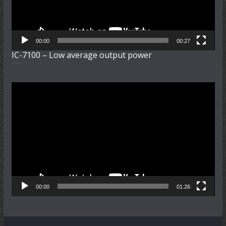
00:00
00:27
IC-7100 – Low average output power
Video-
Player
00:00
01:26