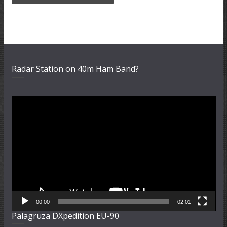
Radar Station on 40m Ham Band?
Video-
Player
00:00
02:01
Palagruza DXpedition EU-90