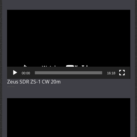
Video-
Player
00:00
16:18
Zeus SDR ZS-1 CW 20m
Video-
Player