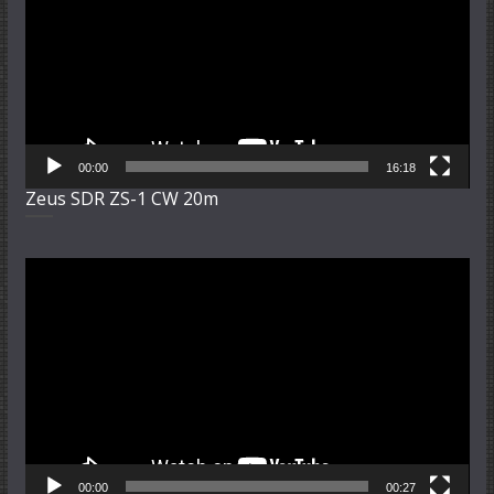
00:00
16:18
Zeus SDR ZS-1 CW 20m
Video-
Player
00:00
00:27