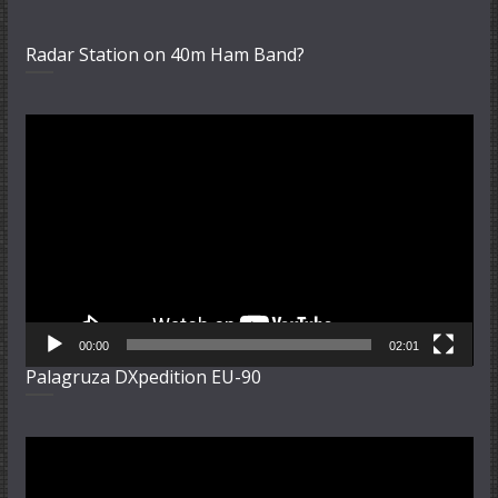
Radar Station on 40m Ham Band?
Video-
Player
00:00
02:01
Palagruza DXpedition EU-90
Video-
Player